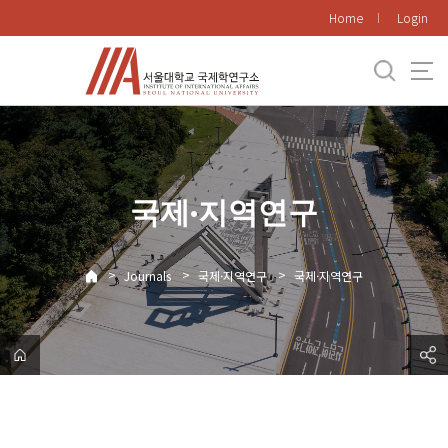
바
Home
Login
로
가
기
메
뉴
국제·지역연구
>
>
>
Journals
국제·지역연구
국제·지역연구