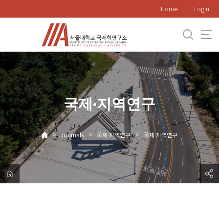
바
Home
Login
로
가
기
메
뉴
국제·지역연구
>
>
>
Journals
국제·지역연구
국제·지역연구