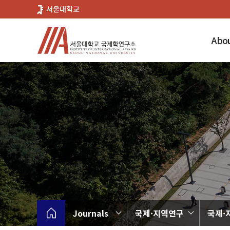
바
서울대학교
로
가
Abou
기
메
뉴
Journals
국제·지역연구
국제·