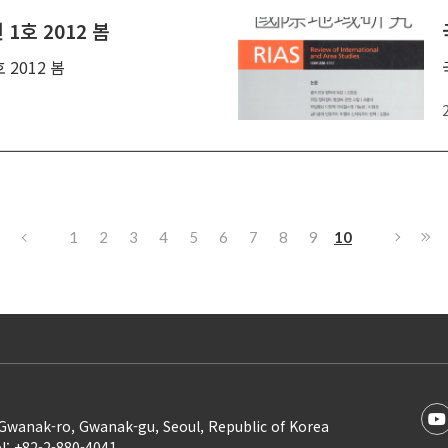
1호 2012 봄
 2012 봄
1
2
3
4
5
6
7
8
9
10
Gwanak-ro, Gwanak-gu, Seoul, Republic of Korea
l: +82-2-880-4041