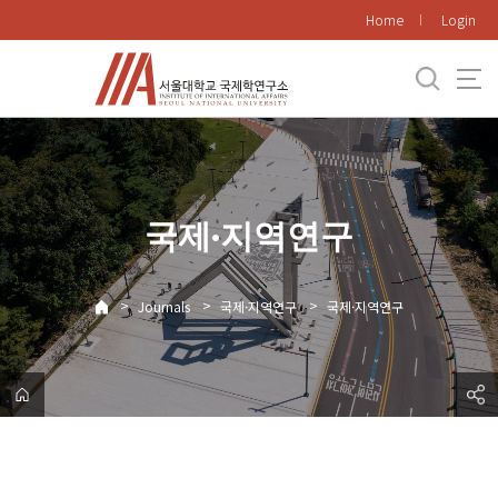
바
Home
Login
로
가
기
메
뉴
국제·지역연구
>
>
>
Journals
국제·지역연구
국제·지역연구