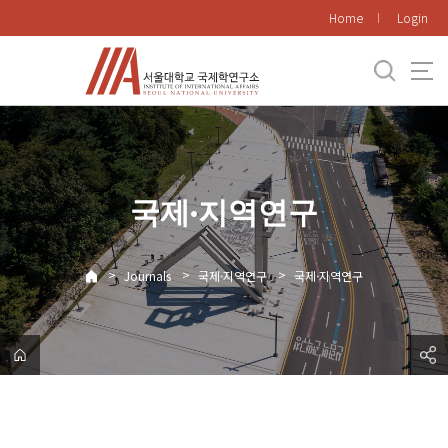
바
Home
Login
로
가
기
메
뉴
국제·지역연구
>
>
>
Journals
국제·지역연구
국제·지역연구