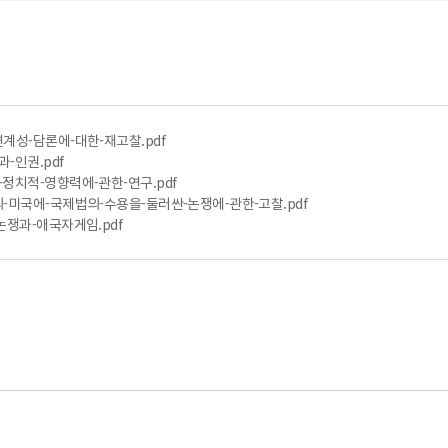
ᆫ계성-담론에-대한-재고찰.pdf
과-인권.pdf
-정치적-영향력에-관한-연구.pdf
-미국에-국제법의-수용을-둘러싼-논쟁에-관한-고찰.pdf
논쟁과-애국자게임.pdf