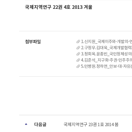
국제지역연구 22권 4호 2013 겨울
1.신지원_국제이주와-개발의-여
2.구정우.김대욱_국제개발협력
3.정회옥.윤종빈_국민정체성의
4.김준석_지구화-주권-민주주의
5.민병원.정하연_안보-대-자유
다음글
국제지역연구 23권 1호 2014 봄