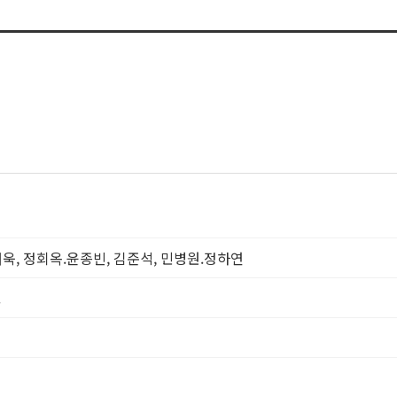
, 정회옥.윤종빈, 김준석, 민병원.정하연
.