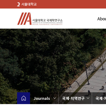
바
서울대학교
로
가
Abou
기
메
뉴
Journals
국제·지역연구
국제·