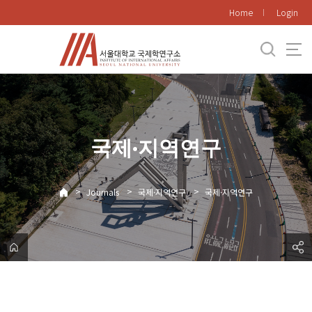
바
Home
Login
로
가
기
메
뉴
국제·지역연구
>
>
>
Journals
국제·지역연구
국제·지역연구