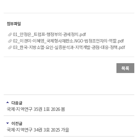
01_안정은_트럼프-행정부의-관세정치.pdf
02_이경미-이혜영_국제형사재판소.NGO-법정조언자의-역할.pdf
03_한국-지방소멸-요인-실증분석과-지역개발-관점-대응-정책.pdf
목록
다음글
국제·지역연구 35권 1호 2026 봄
이전글
국제·지역연구 34권 3호 2025 가을