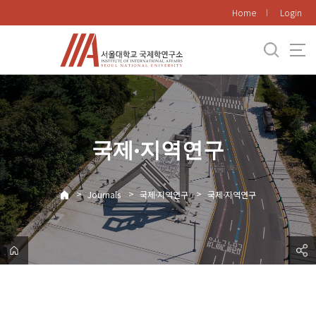
바
Home
Login
로
가
기
메
뉴
국제·지역연구
>
>
>
Journals
국제·지역연구
국제·지역연구