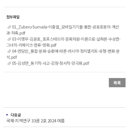
01_Zuberu-Sumaila-이충열_모바일기기를-통한-금융포용의-개선
과-저축.pdf
03-이명무-김윤호_호프스테드의-문화차원-이론으로-살펴본-수상한-
그녀의-리메이크-한류-영화.pdf
04-연담린_통합-분화-순환에-따른-러시아-정치엘리트-유형-변화-분
석.pdf
05-김성연_동기적-사고-감정-정서적-양극화.pdf
목록
다음글
국제·지역연구 33권 2호 2024 여름