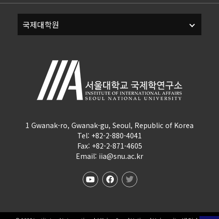
1 Gwanak-ro, Gwanak-gu, Seoul, Republic of Korea
Tel: +82-2-880-4041
Fax: +82-2-871-4605
Email: iia@snu.ac.kr