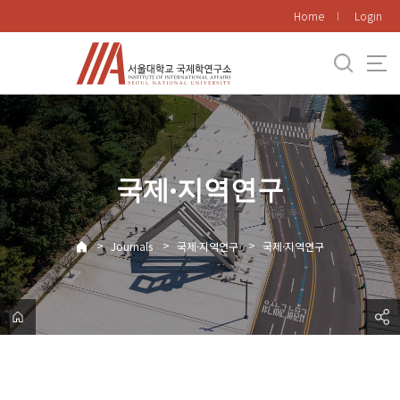
바
Home
Login
로
가
기
메
뉴
국제·지역연구
>
>
>
Journals
국제·지역연구
국제·지역연구