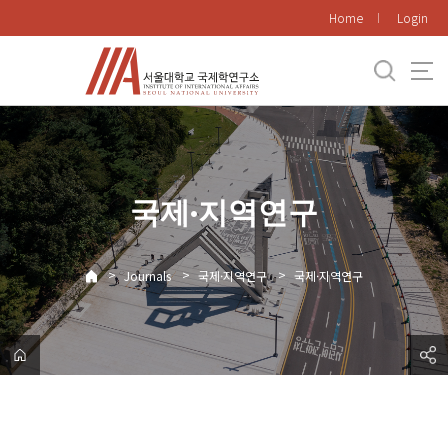
바
Home
Login
로
가
기
메
뉴
국제·지역연구
>
>
>
Journals
국제·지역연구
국제·지역연구