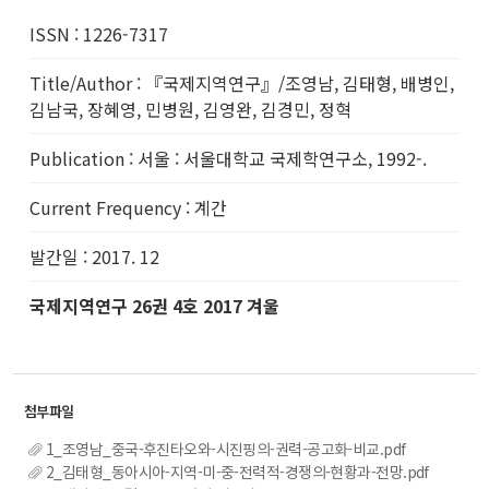
ISSN
:
1226-7317
Title/Author
:
『국제지역연구』/조영남, 김태형, 배병인,
김남국, 장혜영, 민병원, 김영완, 김경민, 정혁
Publication
:
서울 : 서울대학교 국제학연구소, 1992-.
Current Frequency
:
계간
발간일
:
2017. 12
국제지역연구 26권 4호 2017 겨울
1_조영남_중국-후진타오와-시진핑의-권력-공고화-비교.pdf
2_김태형_동아시아-지역-미-중-전력적-경쟁의-현황과-전망.pdf