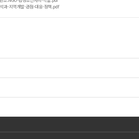
소.NGO-법정조언자의-역할.pdf
석과-지역개발-관점-대응-정책.pdf