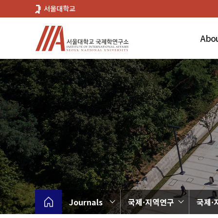
바
서울대학교
로
가
Abou
기
메
뉴
Journals
국제·지역연구
국제·