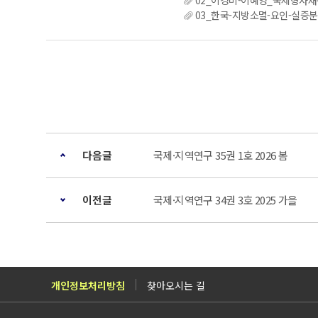
02_이경미-이혜영_국제형사재판
03_한국-지방소멸-요인-실증분
다음글
국제·지역연구 35권 1호 2026 봄
이전글
국제·지역연구 34권 3호 2025 가을
개인정보처리방침
찾아오시는 길