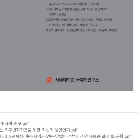
-사례-연구.pdf
는-기후변화적응을-위한-최선의-방안인가.pdf
터-2019년까지-어린-자녀가-있는-맞벌이-부부의-시간사용과-일-생활-균형.pdf