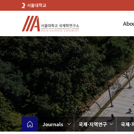
바
서울대학교
로
가
Abou
기
메
뉴
Journals
국제·지역연구
국제·