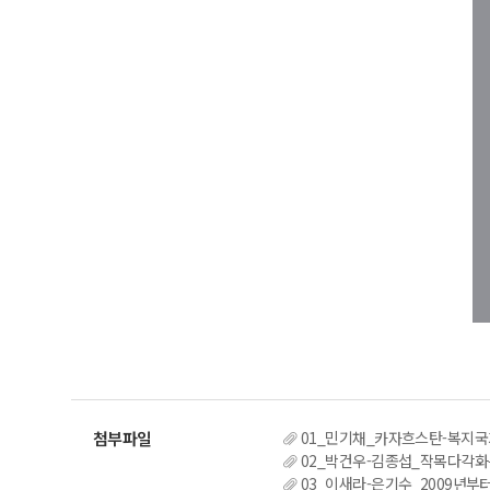
01_민기채_카자흐스탄-복지국가
02_박건우-김종섭_작목다각화
03_이새라-은기수_2009년부