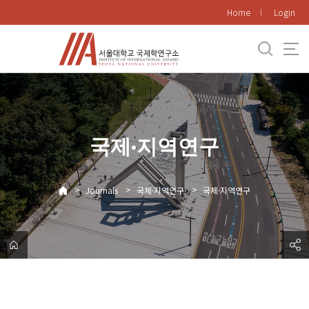
바
Home
Login
로
가
기
메
뉴
국제·지역연구
>
>
>
Journals
국제·지역연구
국제·지역연구