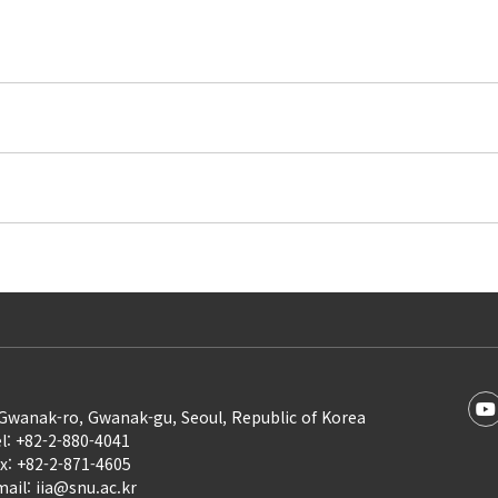
Gwanak-ro, Gwanak-gu, Seoul, Republic of Korea
l: +82-2-880-4041
x: +82-2-871-4605
ail: iia@snu.ac.kr