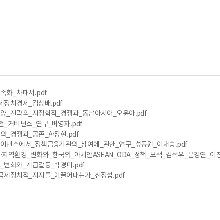
ᅡ속화_차태서.pdf
제정치경제_김상배.pdf
ᅣᆼ_전략의_지정학적_경쟁과_동남아시아_오윤아.pdf
전_거버넌스_연구_배영자.pdf
의_경쟁과_공존_한정현.pdf
낸스에서_정책금융기관의_참여에_관한_연구_성동원_이재승.pdf
ᅦ·지역환경_변화와_한국의_아세안ASEAN_ODA_정책_모색_김석우_문경연_이지
_변화와_계급갈등_박경미.pdf
ᅮᆨ제정치적_지지를_이끌어내는가_신정섭.pdf