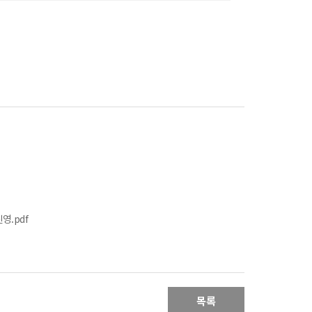
ᆫ영.pdf
목록