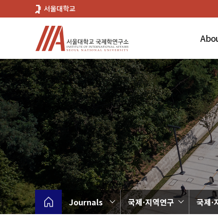
바
서울대학교
로
가
Abou
기
메
뉴
Journals
국제·지역연구
국제·