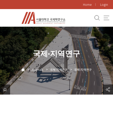
바
Home
Login
로
가
기
메
뉴
국제·지역연구
>
>
>
Journals
국제·지역연구
국제·지역연구