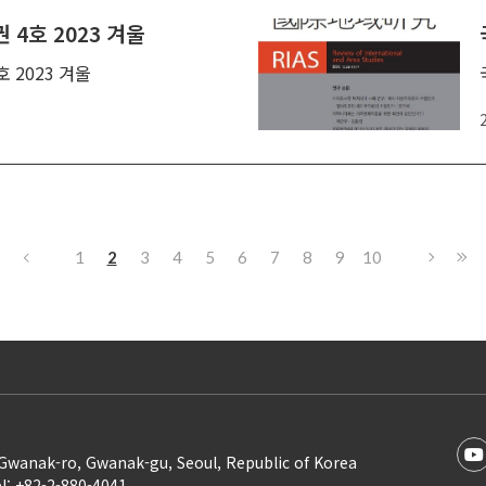
 4호 2023 겨울
호 2023 겨울
1
2
3
4
5
6
7
8
9
10
Gwanak-ro, Gwanak-gu, Seoul, Republic of Korea
l: +82-2-880-4041