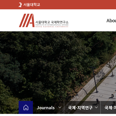
바
서울대학교
로
가
Abou
기
메
뉴
Journals
국제·지역연구
국제·