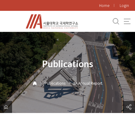
바
Home
Login
로
가
기
메
뉴
Publications
>
>
Publications
IIA Annual Report