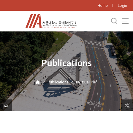
바
Home
Login
로
가
기
메
뉴
Publications
>
>
Publications
IIA Issue Brief