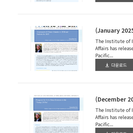
The Institute of 
Affairs has relea
Pacific...
다운로드
2025-01-24
The Institute of 
Affairs has relea
Pacific...