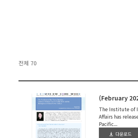
전체 70
The Institute of 
Affairs has relea
Pacific...
다운로드
2025-02-13