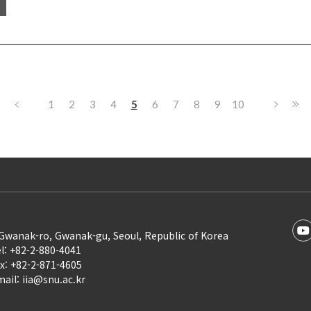
1
2
3
4
5
6
7
8
9
10
Gwanak-ro, Gwanak-gu, Seoul, Republic of Korea
l: +82-2-880-4041
x: +82-2-871-4605
ail: iia@snu.ac.kr