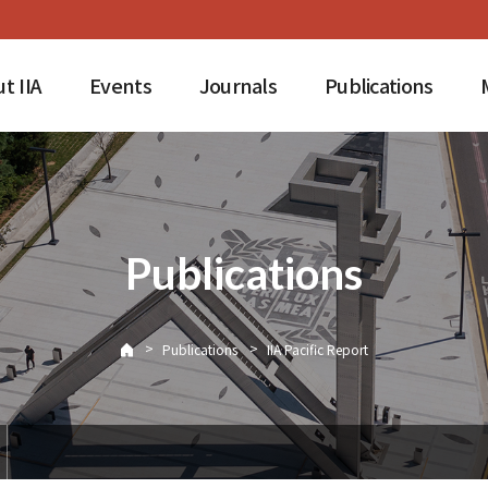
t IIA
Events
Journals
Publications
Publications
>
>
Publications
IIA Pacific Report