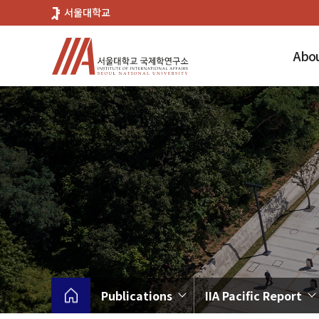
바
서울대학교
로
가
Abou
기
메
뉴
Publications
IIA Pacific Report