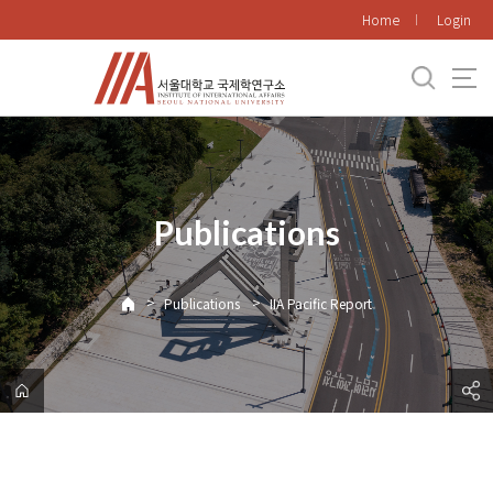
바
Home
Login
로
가
기
메
뉴
Publications
>
>
Publications
IIA Pacific Report