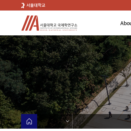
바
서울대학교
로
가
Abou
기
메
뉴