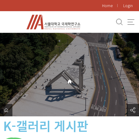
바
Home
Login
로
가
기
메
뉴
K-갤러리 게시판