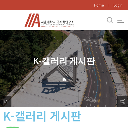
바
Home
Login
로
가
기
메
뉴
K-갤러리 게시판
K-갤러리 게시판