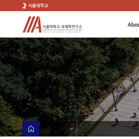
바
서울대학교
로
가
Abou
기
메
뉴