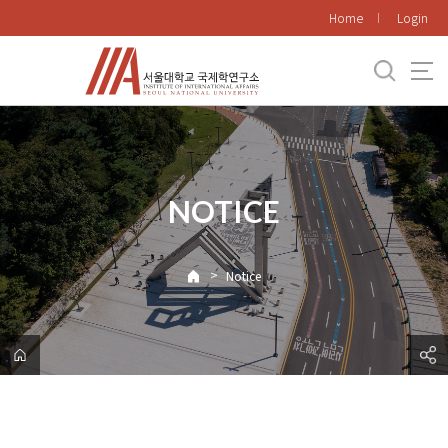
바
Home
Login
로
가
기
메
뉴
NOTICE
>
Notice