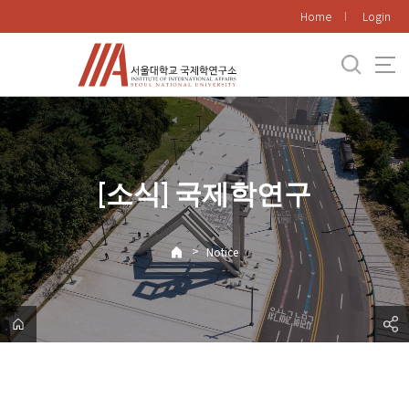
바
Home
Login
로
가
기
메
뉴
[소식] 국제학연구
>
Notice