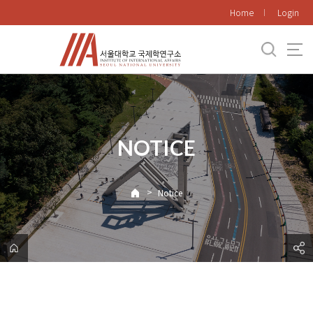
바
Home
Login
로
가
기
메
뉴
NOTICE
>
Notice